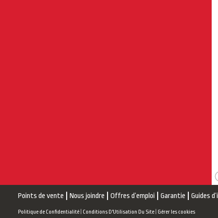
Points de vente
Nous joindre
Offres d’emploi
Garantie
Guides d’
Politique de Confidentialité
|
Conditions D'Utilisation Du Site
|
Gérer les cookies